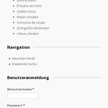
Lima al vuelo
El teatro en París
Sadda Yacco
Notas sociales
Concurso de cirujía
[Fotografía de] Modas
colour_checker
Navigation
Neuester Inhalt
Erweiterte Suche
Benutzeranmeldung
Benutzername
*
Passwort
*