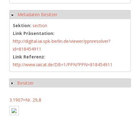
Metadaten Besitzer
Ausblenden
Sektion:
section
Link Präsentation:
http://digital.iai.spk-berlin.de/viewer/ppnresolver?
id=818454911
Link Referenz:
http://www.iaicat.de/DB=1/PPN?PPN=818454911
Besitzer
Anzeigen
3.1907=Nr. 29,8