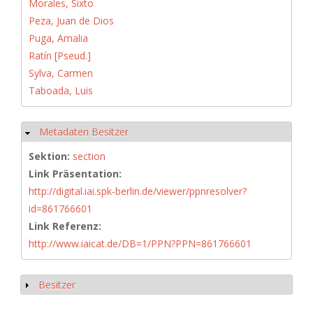
Morales, Sixto
Peza, Juan de Dios
Puga, Amalia
Ratín [Pseud.]
Sylva, Carmen
Taboada, Luis
Metadaten Besitzer
Ausblenden
Sektion:
section
Link Präsentation:
http://digital.iai.spk-berlin.de/viewer/ppnresolver?
id=861766601
Link Referenz:
http://www.iaicat.de/DB=1/PPN?PPN=861766601
Besitzer
Anzeigen