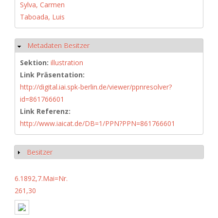
Sylva, Carmen
Taboada, Luis
Metadaten Besitzer
Ausblenden
Sektion:
illustration
Link Präsentation:
http://digital.iai.spk-berlin.de/viewer/ppnresolver?
id=861766601
Link Referenz:
http://www.iaicat.de/DB=1/PPN?PPN=861766601
Besitzer
Anzeigen
6.1892,7.Mai=Nr.
261,30