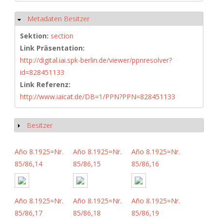
Metadaten Besitzer
Ausblenden
Sektion:
section
Link Präsentation:
http://digital.iai.spk-berlin.de/viewer/ppnresolver?
id=828451133
Link Referenz:
http://www.iaicat.de/DB=1/PPN?PPN=828451133
Besitzer
Anzeigen
Año 8.1925=Nr.
Año 8.1925=Nr.
Año 8.1925=Nr.
85/86,14
85/86,15
85/86,16
Año 8.1925=Nr.
Año 8.1925=Nr.
Año 8.1925=Nr.
85/86,17
85/86,18
85/86,19