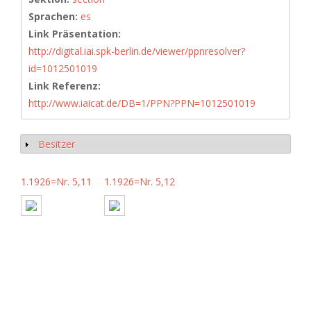
Sprachen:
es
Link Präsentation:
http://digital.iai.spk-berlin.de/viewer/ppnresolver?
id=1012501019
Link Referenz:
http://www.iaicat.de/DB=1/PPN?PPN=1012501019
Besitzer
Anzeigen
1.1926=Nr. 5,11
1.1926=Nr. 5,12