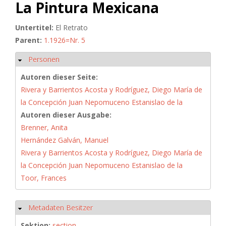
La Pintura Mexicana
Untertitel:
El Retrato
Parent:
1.1926=Nr. 5
Personen
Ausblenden
Autoren dieser Seite:
Rivera y Barrientos Acosta y Rodríguez, Diego María de
la Concepción Juan Nepomuceno Estanislao de la
Autoren dieser Ausgabe:
Brenner, Anita
Hernández Galván, Manuel
Rivera y Barrientos Acosta y Rodríguez, Diego María de
la Concepción Juan Nepomuceno Estanislao de la
Toor, Frances
Metadaten Besitzer
Ausblenden
Sektion:
section