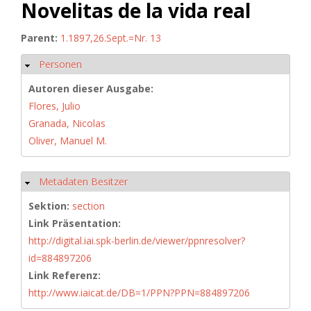
Novelitas de la vida real
Parent:
1.1897,26.Sept.=Nr. 13
Personen
Ausblenden
Autoren dieser Ausgabe:
Flores, Julio
Granada, Nicolas
Oliver, Manuel M.
Metadaten Besitzer
Ausblenden
Sektion:
section
Link Präsentation:
http://digital.iai.spk-berlin.de/viewer/ppnresolver?
id=884897206
Link Referenz:
http://www.iaicat.de/DB=1/PPN?PPN=884897206