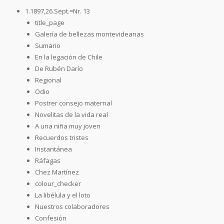
1.1897,26.Sept.=Nr. 13
title_page
Galería de bellezas montevideanas
Sumario
En la legación de Chile
De Rubén Darío
Regional
Odio
Postrer consejo maternal
Novelitas de la vida real
A una niña muy joven
Recuerdos tristes
Instantánea
Ráfagas
Chez Martínez
colour_checker
La libélula y el loto
Nuestros colaboradores
Confesión