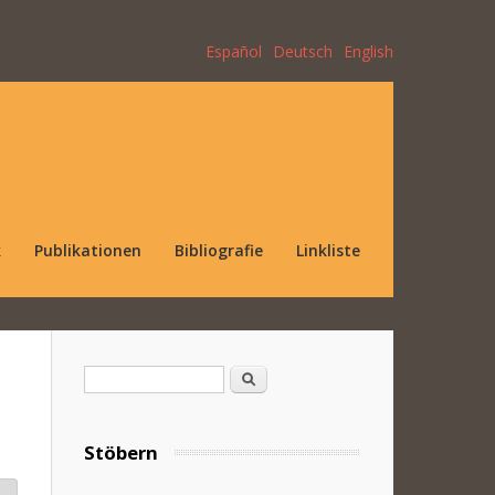
Español
Deutsch
English
k
Publikationen
Bibliografie
Linkliste
Suchformular
Suche
Stöbern