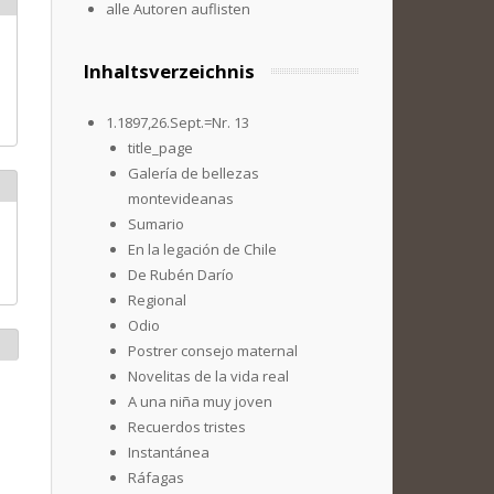
alle Autoren auflisten
Inhaltsverzeichnis
1.1897,26.Sept.=Nr. 13
title_page
Galería de bellezas
montevideanas
Sumario
En la legación de Chile
De Rubén Darío
Regional
Odio
Postrer consejo maternal
Novelitas de la vida real
A una niña muy joven
Recuerdos tristes
Instantánea
Ráfagas