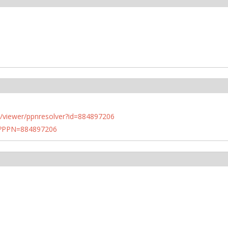
n.de/viewer/ppnresolver?id=884897206
PN?PPN=884897206