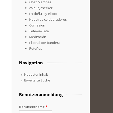
Chez Martínez
colour_checker
La libélula y el loto
Nuestros colaboradores
Confesión
Tête--a--Tête
Meditación
El Ideal por bandera
Retoños
Navigation
Neuester Inhalt
Erweiterte Suche
Benutzeranmeldung
Benutzername
*