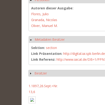
Autoren dieser Ausgabe:
Flores, Julio
Granada, Nicolas
Oliver, Manuel M.
Metadaten Besitzer
Ausblenden
Sektion:
section
Link Präsentation:
http://digital.iai.spk-berli
Link Referenz:
http://www.iaicat.de/DB=1/P
Besitzer
Anzeigen
1.1897,26.Sept.=Nr.
13,6