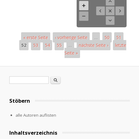
« erste Seite
‹ vorherige Seite
…
50
51
52
53
54
55
…
nächste Seite ›
letzte
Seite »
Pages
Search form
Search
Stöbern
alle Autoren auflisten
Inhaltsverzeichnis