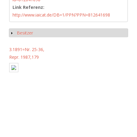
Link Referenz:
http://www.iaicat.de/DB=1/PPN?PPN=812641698
Besitzer
Show
3.1891=Nr. 25-36,
Repr. 1987,179