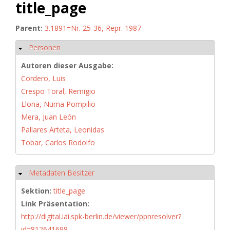
title_page
Parent:
3.1891=Nr. 25-36, Repr. 1987
Personen
Hide
Autoren dieser Ausgabe:
Cordero, Luis
Crespo Toral, Remigio
Llona, Numa Pompilio
Mera, Juan León
Pallares Arteta, Leonidas
Tobar, Carlos Rodolfo
Metadaten Besitzer
Hide
Sektion:
title_page
Link Präsentation:
http://digital.iai.spk-berlin.de/viewer/ppnresolver?
id=812641698