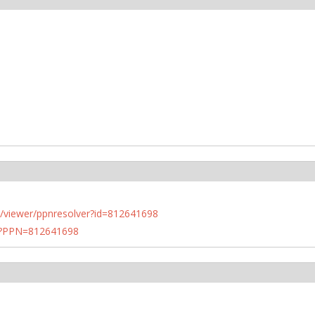
n.de/viewer/ppnresolver?id=812641698
PN?PPN=812641698