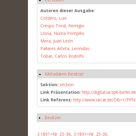
Autoren dieser Ausgabe:
Cordero, Luis
Crespo Toral, Remigio
Llona, Numa Pompilio
Mera, Juan León
Pallares Arteta, Leonidas
Tobar, Carlos Rodolfo
Metadaten Besitzer
Hide
Sektion:
section
Link Präsentation:
http://digital.iai.spk-berli
Link Referenz:
http://www.iaicat.de/DB=1/P
Besitzer
Show
3.1891=Nr. 25-36,
3.1891=Nr. 25-36,