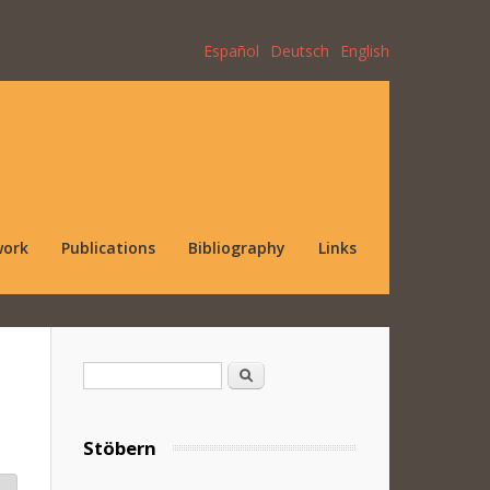
Español
Deutsch
English
work
Publications
Bibliography
Links
Search form
Search
Stöbern