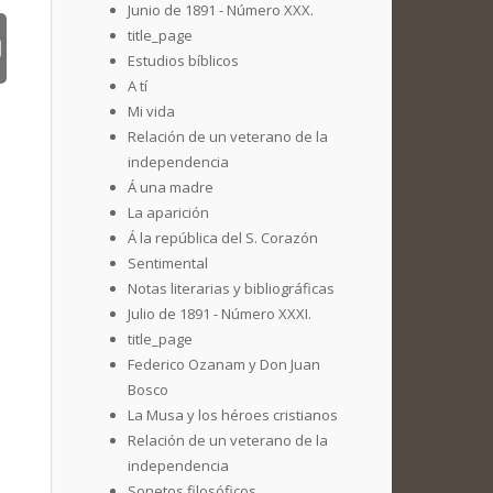
Junio de 1891 - Número XXX.
title_page
Estudios bíblicos
A tí
Mi vida
Relación de un veterano de la
independencia
Á una madre
La aparición
Á la república del S. Corazón
Sentimental
Notas literarias y bibliográficas
Julio de 1891 - Número XXXI.
title_page
Federico Ozanam y Don Juan
Bosco
La Musa y los héroes cristianos
Relación de un veterano de la
independencia
Sonetos filosóficos