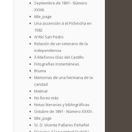
Septiembre de 1891 - Número
XXXIII.
title_page
Una ascención á el Pichincha en
1582
Al Río San Pedro
Relación de un veterano de la
independencia
Á Ildefonso Díaz del Castillo
Fotografías instantáneas
Bruma
Memorias de una hermana de la
caridad
Matinal
No llores más
Notas literarias y bibliográficas
Octubre de 1891 - Número XXXIV.
title_page
Sr. D. Vicente Pallares Peñafiel
Discurso á la juventud Quiteña,