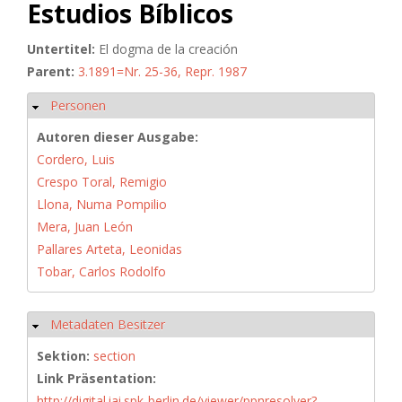
Estudios Bíblicos
Untertitel:
El dogma de la creación
Parent:
3.1891=Nr. 25-36, Repr. 1987
Personen
Hide
Autoren dieser Ausgabe:
Cordero, Luis
Crespo Toral, Remigio
Llona, Numa Pompilio
Mera, Juan León
Pallares Arteta, Leonidas
Tobar, Carlos Rodolfo
Metadaten Besitzer
Hide
Sektion:
section
Link Präsentation:
http://digital.iai.spk-berlin.de/viewer/ppnresolver?