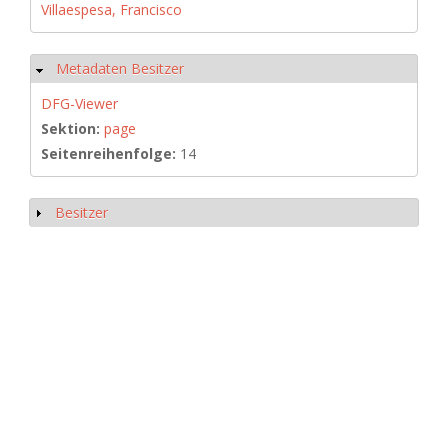
Villaespesa, Francisco
Metadaten Besitzer
Hide
DFG-Viewer
Sektion:
page
Seitenreihenfolge:
14
Besitzer
Show