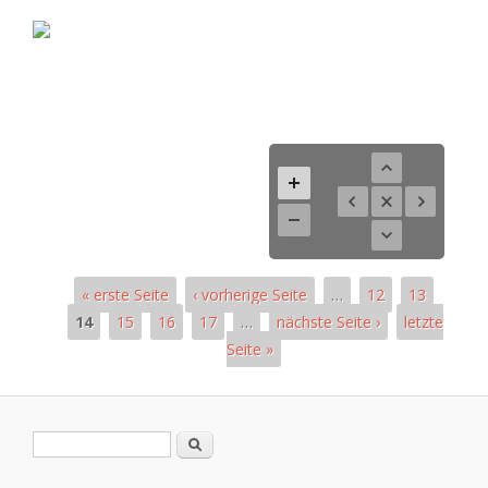
« erste Seite
‹ vorherige Seite
…
12
13
14
15
16
17
…
nächste Seite ›
letzte
Seite »
Pages
Search form
Search