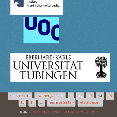
« erste Seite
‹ vorherige Seite
…
12
13
14
15
16
17
…
nächste Seite ›
letzte Seite »
© 2026,
Romanisches Seminar der Universität Tübingen