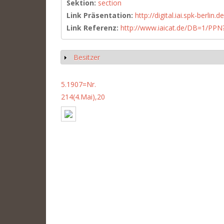
Sektion:
section
Link Präsentation:
http://digital.iai.spk-berli
Link Referenz:
http://www.iaicat.de/DB=1/P
Besitzer
Show
5.1907=Nr.
214(4.Mai),20