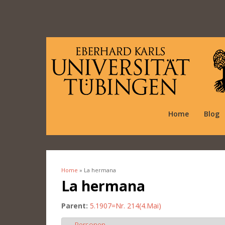
Home
Blog
Home
» La hermana
You are here
La hermana
Parent:
5.1907=Nr. 214(4.Mai)
Personen
Hide