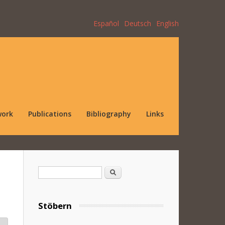
Español
Deutsch
English
work
Publications
Bibliography
Links
Search form
Search
Stöbern