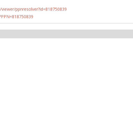
n.de/viewer/ppnresolver?id=818750839
PN?PPN=818750839