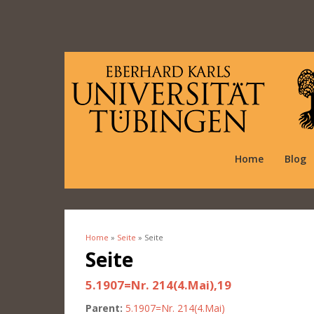
Home
Blog
Home
»
Seite
» Seite
You are here
Seite
5.1907=Nr. 214(4.Mai),19
Parent:
5.1907=Nr. 214(4.Mai)