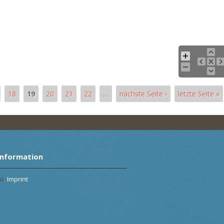
18
19
20
21
22
…
nächste Seite ›
letzte Seite »
Information
Imprint