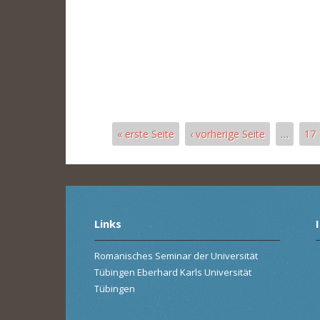
« erste Seite
‹ vorherige Seite
…
17
Pages
Links
Romanisches Seminar der Universität
Tübingen Eberhard Karls Universität
Tübingen