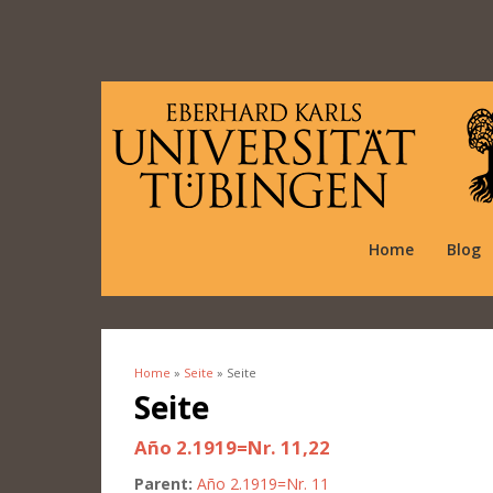
Home
Blog
Home
»
Seite
» Seite
You are here
Seite
Año 2.1919=Nr. 11,22
Parent:
Año 2.1919=Nr. 11