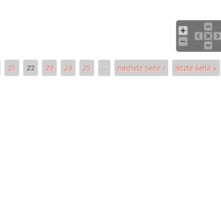
21
22
23
24
25
…
nächste Seite ›
letzte Seite »