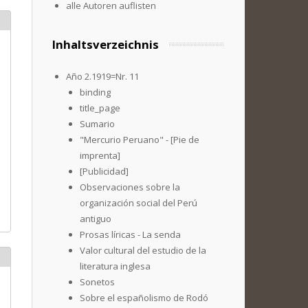
alle Autoren auflisten
Inhaltsverzeichnis
Año 2.1919=Nr. 11
binding
title_page
Sumario
"Mercurio Peruano" - [Pie de
imprenta]
[Publicidad]
Observaciones sobre la
organización social del Perú
antiguo
Prosas líricas - La senda
Valor cultural del estudio de la
literatura inglesa
Sonetos
Sobre el españolismo de Rodó