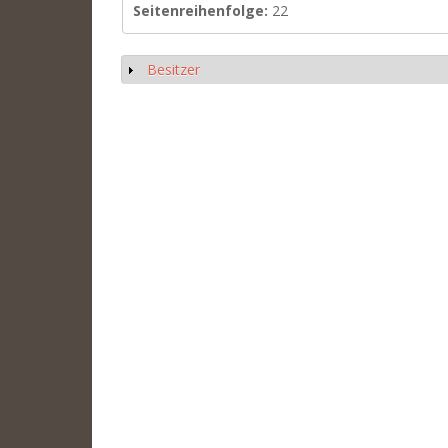
Seitenreihenfolge:
22
Besitzer
Show