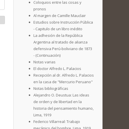
Coloquios entre las cosas y
pronos
Al margen de Camille Mauclair
Estudios sobre Instrucción Pública
- Capitulo de un libro inédito
La adhesión de la República
Argentina al tratado de alianza
defensiva Perú-boliviano de 1873
- (Continuación)
Notas varias
El doctor Alfredo L. Palacios
Recepción al dr. Alfredo L. Palacios
en la casa de "Mercurio Peruano"
Notas bibliográficas
Alejandro O. Deustua: Las ideas
de orden y de libertad en la
historia del pensamiento humano,
Lima, 1919
Federico Villarreal: Trabajo
mecánico del hombre, Lima, 1919