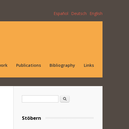
Español
Deutsch
English
work
Publications
Bibliography
Links
Search form
Search
Stöbern