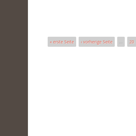
« erste Seite
‹ vorherige Seite
…
20
Pages