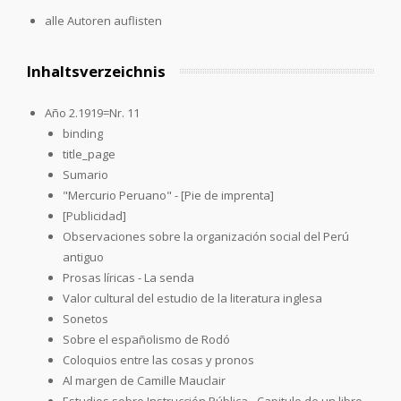
alle Autoren auflisten
Inhaltsverzeichnis
Año 2.1919=Nr. 11
binding
title_page
Sumario
"Mercurio Peruano" - [Pie de imprenta]
[Publicidad]
Observaciones sobre la organización social del Perú
antiguo
Prosas líricas - La senda
Valor cultural del estudio de la literatura inglesa
Sonetos
Sobre el españolismo de Rodó
Coloquios entre las cosas y pronos
Al margen de Camille Mauclair
Estudios sobre Instrucción Pública - Capitulo de un libro