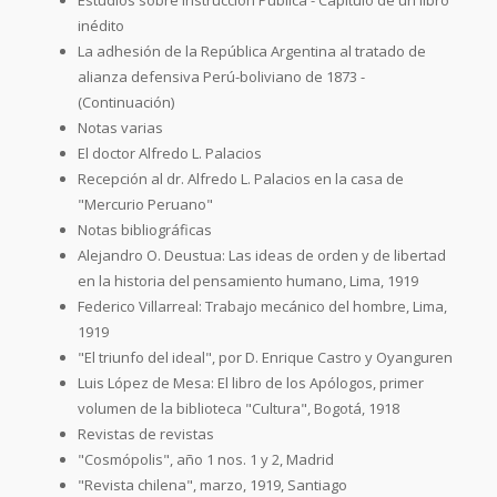
inédito
La adhesión de la República Argentina al tratado de
alianza defensiva Perú-boliviano de 1873 -
(Continuación)
Notas varias
El doctor Alfredo L. Palacios
Recepción al dr. Alfredo L. Palacios en la casa de
"Mercurio Peruano"
Notas bibliográficas
Alejandro O. Deustua: Las ideas de orden y de libertad
en la historia del pensamiento humano, Lima, 1919
Federico Villarreal: Trabajo mecánico del hombre, Lima,
1919
"El triunfo del ideal", por D. Enrique Castro y Oyanguren
Luis López de Mesa: El libro de los Apólogos, primer
volumen de la biblioteca "Cultura", Bogotá, 1918
Revistas de revistas
"Cosmópolis", año 1 nos. 1 y 2, Madrid
"Revista chilena", marzo, 1919, Santiago