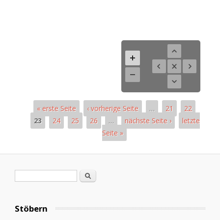
« erste Seite
‹ vorherige Seite
…
21
22
23
24
25
26
…
nächste Seite ›
letzte
Seite »
Pages
Search form
Search
Stöbern