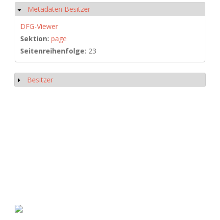
Metadaten Besitzer
Hide
DFG-Viewer
Sektion:
page
Seitenreihenfolge:
23
Besitzer
Show