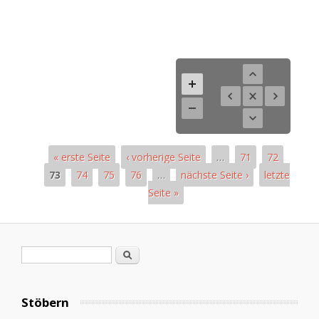
« erste Seite
‹ vorherige Seite
…
71
72
73
74
75
76
…
nächste Seite ›
letzte
Seite »
Pages
Search form
Search
Stöbern