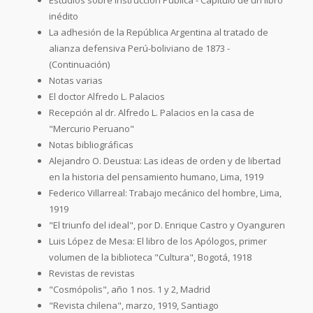
inédito
La adhesión de la República Argentina al tratado de
alianza defensiva Perú-boliviano de 1873 -
(Continuación)
Notas varias
El doctor Alfredo L. Palacios
Recepción al dr. Alfredo L. Palacios en la casa de
"Mercurio Peruano"
Notas bibliográficas
Alejandro O. Deustua: Las ideas de orden y de libertad
en la historia del pensamiento humano, Lima, 1919
Federico Villarreal: Trabajo mecánico del hombre, Lima,
1919
"El triunfo del ideal", por D. Enrique Castro y Oyanguren
Luis López de Mesa: El libro de los Apólogos, primer
volumen de la biblioteca "Cultura", Bogotá, 1918
Revistas de revistas
"Cosmópolis", año 1 nos. 1 y 2, Madrid
"Revista chilena", marzo, 1919, Santiago