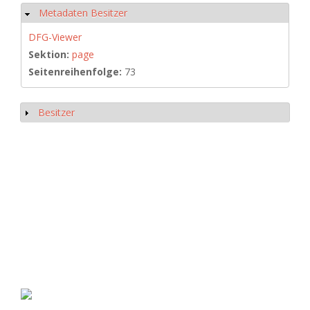
Metadaten Besitzer
Hide
DFG-Viewer
Sektion:
page
Seitenreihenfolge:
73
Besitzer
Show