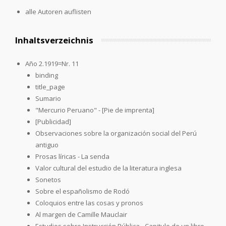
alle Autoren auflisten
Inhaltsverzeichnis
Año 2.1919=Nr. 11
binding
title_page
Sumario
"Mercurio Peruano" - [Pie de imprenta]
[Publicidad]
Observaciones sobre la organización social del Perú
antiguo
Prosas líricas - La senda
Valor cultural del estudio de la literatura inglesa
Sonetos
Sobre el españolismo de Rodó
Coloquios entre las cosas y pronos
Al margen de Camille Mauclair
Estudios sobre Instrucción Pública - Capitulo de un libro