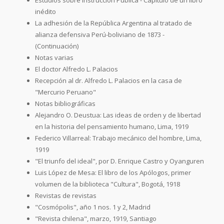
inédito
La adhesión de la República Argentina al tratado de
alianza defensiva Perú-boliviano de 1873 -
(Continuación)
Notas varias
El doctor Alfredo L. Palacios
Recepción al dr. Alfredo L. Palacios en la casa de
"Mercurio Peruano"
Notas bibliográficas
Alejandro O. Deustua: Las ideas de orden y de libertad
en la historia del pensamiento humano, Lima, 1919
Federico Villarreal: Trabajo mecánico del hombre, Lima,
1919
"El triunfo del ideal", por D. Enrique Castro y Oyanguren
Luis López de Mesa: El libro de los Apólogos, primer
volumen de la biblioteca "Cultura", Bogotá, 1918
Revistas de revistas
"Cosmópolis", año 1 nos. 1 y 2, Madrid
"Revista chilena", marzo, 1919, Santiago