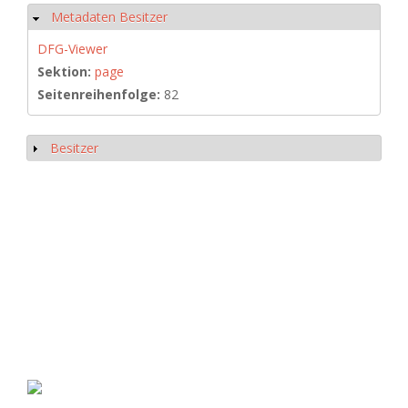
Metadaten Besitzer
Hide
DFG-Viewer
Sektion:
page
Seitenreihenfolge:
82
Besitzer
Show