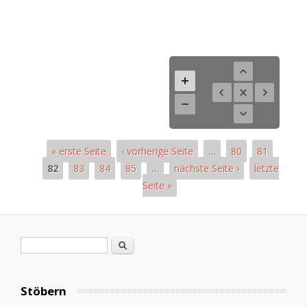
« erste Seite
‹ vorherige Seite
…
80
81
82
83
84
85
…
nächste Seite ›
letzte
Seite »
Pages
Search form
Search
Stöbern