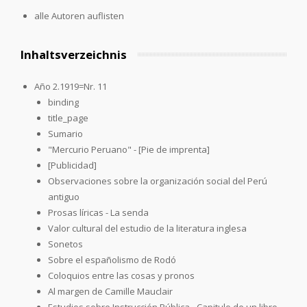
alle Autoren auflisten
Inhaltsverzeichnis
Año 2.1919=Nr. 11
binding
title_page
Sumario
"Mercurio Peruano" - [Pie de imprenta]
[Publicidad]
Observaciones sobre la organización social del Perú
antiguo
Prosas líricas - La senda
Valor cultural del estudio de la literatura inglesa
Sonetos
Sobre el españolismo de Rodó
Coloquios entre las cosas y pronos
Al margen de Camille Mauclair
Estudios sobre Instrucción Pública - Capitulo de un libro