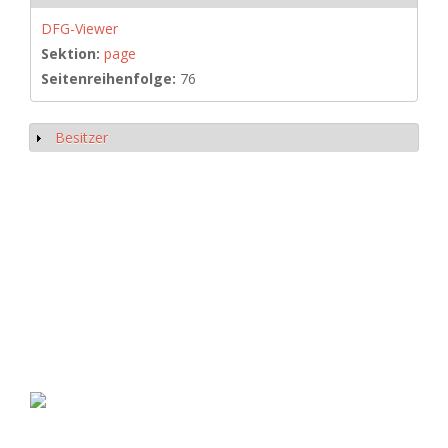
DFG-Viewer
Sektion:
page
Seitenreihenfolge:
76
Besitzer
Show