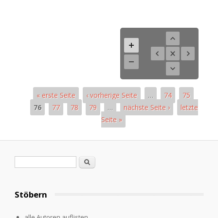
« erste Seite
‹ vorherige Seite
…
74
75
76
77
78
79
…
nächste Seite ›
letzte
Seite »
Pages
Search form
Search
Stöbern
alle Autoren auflisten