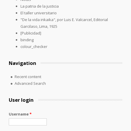
La patria de la justicia
El taller universitario
"De la vida inkaika", por Luis E. Valcarcel, Editorial
Garcilaso, Lima, 1925
[Publicidad]
binding
colour_checker
Navigation
Recent content
Advanced Search
User login
Username
*