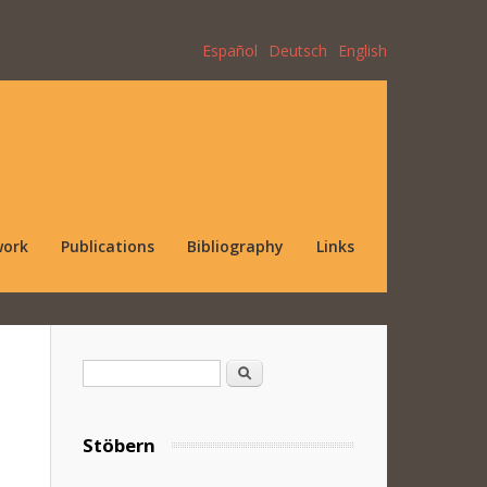
Español
Deutsch
English
work
Publications
Bibliography
Links
Search form
Search
Stöbern