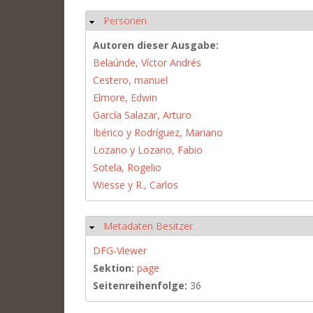
Personen
Hide
Autoren dieser Ausgabe:
Belaúnde, Víctor Andrés
Cestero, manuel
Elmore, Edwin
García Salazar, Arturo
Ibérico y Rodríguez, Mariano
Lozano y Lozano, Fabio
Sotela, Rogelio
Wiesse y R., Carlos
Metadaten Besitzer
Hide
DFG-Viewer
Sektion:
page
Seitenreihenfolge:
36