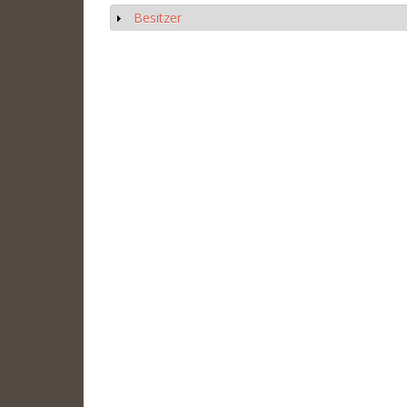
Besitzer
Show