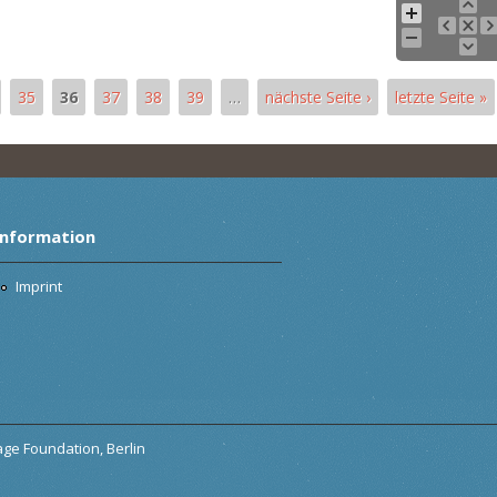
35
36
37
38
39
…
nächste Seite ›
letzte Seite »
Information
Imprint
tage Foundation, Berlin