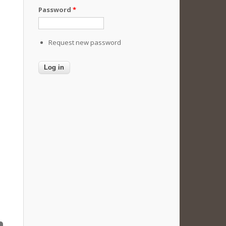
Password
*
Request new password