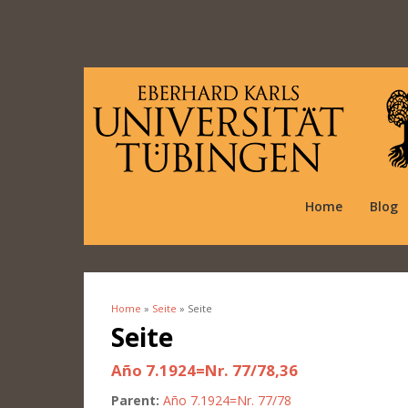
Home
Blog
Home
»
Seite
» Seite
You are here
Seite
Año 7.1924=Nr. 77/78,36
Parent:
Año 7.1924=Nr. 77/78