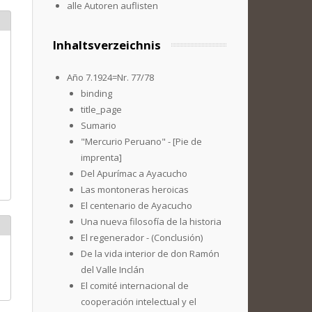
alle Autoren auflisten
Inhaltsverzeichnis
Año 7.1924=Nr. 77/78
binding
title_page
Sumario
"Mercurio Peruano" - [Pie de
imprenta]
Del Apurímac a Ayacucho
Las montoneras heroicas
El centenario de Ayacucho
Una nueva filosofía de la historia
El regenerador - (Conclusión)
De la vida interior de don Ramón
del Valle Inclán
El comité internacional de
cooperación intelectual y el