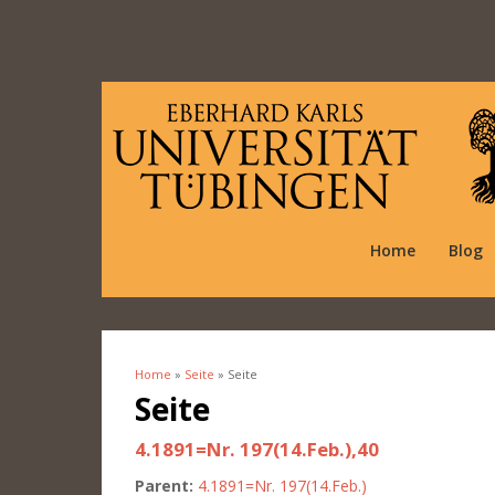
Home
Blog
Home
»
Seite
» Seite
You are here
Seite
4.1891=Nr. 197(14.Feb.),40
Parent:
4.1891=Nr. 197(14.Feb.)