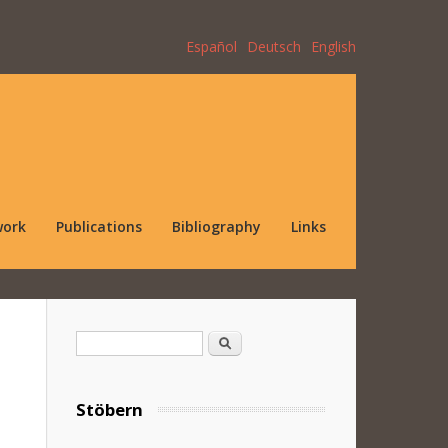
Español
Deutsch
English
work
Publications
Bibliography
Links
Search form
Search
Stöbern