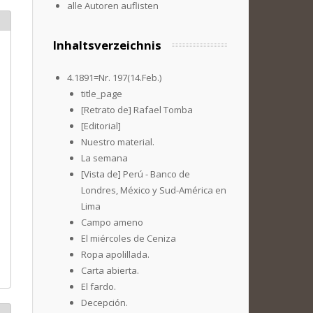
alle Autoren auflisten
Inhaltsverzeichnis
4.1891=Nr. 197(14.Feb.)
title_page
[Retrato de] Rafael Tomba
[Editorial]
Nuestro material.
La semana
[Vista de] Perú - Banco de
Londres, México y Sud-América en
Lima
Campo ameno
El miércoles de Ceniza
Ropa apolillada.
Carta abierta.
El fardo.
Decepción.