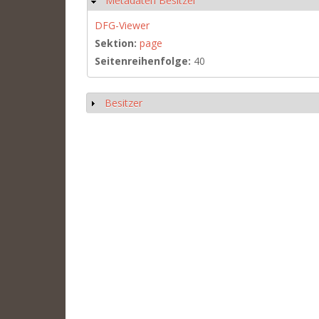
Metadaten Besitzer
Hide
DFG-Viewer
Sektion:
page
Seitenreihenfolge:
40
Besitzer
Show