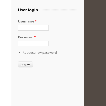
User login
Username
*
Password
*
Request new password