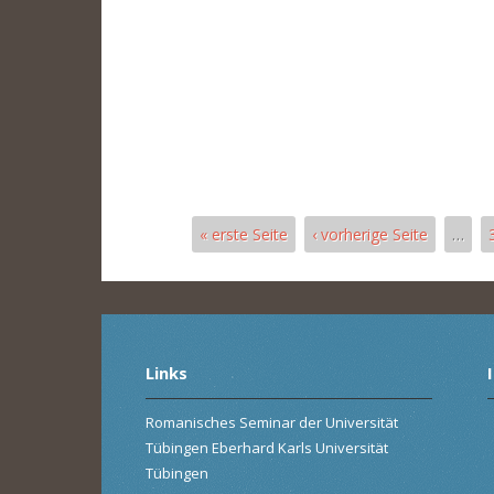
« erste Seite
‹ vorherige Seite
…
Pages
Links
Romanisches Seminar der Universität
Tübingen Eberhard Karls Universität
Tübingen