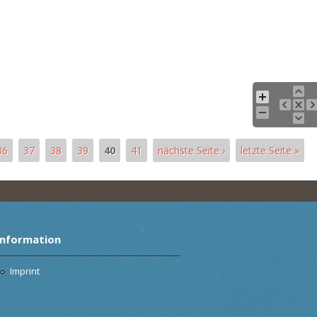
36
37
38
39
40
41
nächste Seite ›
letzte Seite »
Information
Imprint