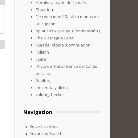
Heráldica o arte del blasón.
El suicida.
De cómo murió Satán a manos de
un capitán.
Aplausos y quejas. (Continuación.)
The Nicaragua Canal.
Ojeada Rápida (Continuación.)
Folletín
Tijera
[Vista de] Perú - Banco del Callao
en Lima
Sueltos
Inocencia y dicha.
colour_checker
Navigation
Recent content
Advanced Search