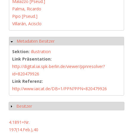
Malazzo [Pseud.]
Palma, Ricardo
Pipo [Pseud.]
Villarán, Acisclo
Metadaten Besitzer
Hide
Sektion:
illustration
Link Präsentation:
http://digital.iai.spk-berlin.de/viewer/ppnresolver?
id=820479926
Link Referenz:
http://www.iaicat.de/DB=1/PPN?PPN=820479926
Besitzer
Show
4.1891=Nr.
197(14.Feb.),40