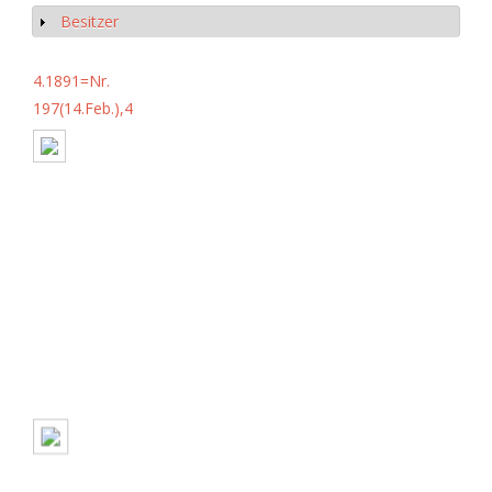
Besitzer
Show
4.1891=Nr.
197(14.Feb.),4