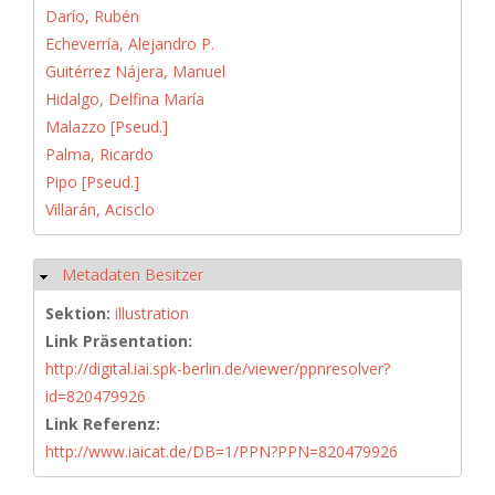
Darío, Rubén
Echeverría, Alejandro P.
Guitérrez Nájera, Manuel
Hidalgo, Delfina María
Malazzo [Pseud.]
Palma, Ricardo
Pipo [Pseud.]
Villarán, Acisclo
Metadaten Besitzer
Hide
Sektion:
illustration
Link Präsentation:
http://digital.iai.spk-berlin.de/viewer/ppnresolver?
id=820479926
Link Referenz:
http://www.iaicat.de/DB=1/PPN?PPN=820479926