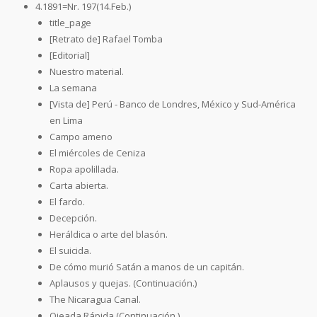
4.1891=Nr. 197(14.Feb.)
title_page
[Retrato de] Rafael Tomba
[Editorial]
Nuestro material.
La semana
[Vista de] Perú - Banco de Londres, México y Sud-América
en Lima
Campo ameno
El miércoles de Ceniza
Ropa apolillada.
Carta abierta.
El fardo.
Decepción.
Heráldica o arte del blasón.
El suicida.
De cómo murió Satán a manos de un capitán.
Aplausos y quejas. (Continuación.)
The Nicaragua Canal.
Ojeada Rápida (Continuación.)