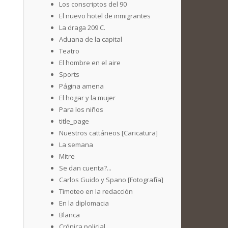
Los conscriptos del 90
El nuevo hotel de inmigrantes
La draga 209 C.
Aduana de la capital
Teatro
El hombre en el aire
Sports
Página amena
El hogar y la mujer
Para los niños
title_page
Nuestros cattáneos [Caricatura]
La semana
Mitre
Se dan cuenta?...
Carlos Guido y Spano [Fotografía]
Timoteo en la redacción
En la diplomacia
Blanca
Crónica policial