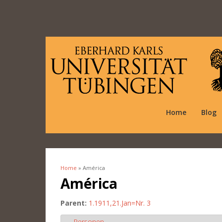
Home
Blog
Home
» América
You are here
América
Parent:
1.1911,21.Jan=Nr. 3
Personen
Hide