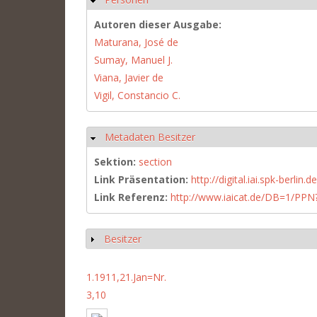
Autoren dieser Ausgabe:
Maturana, José de
Sumay, Manuel J.
Viana, Javier de
Vigil, Constancio C.
Metadaten Besitzer
Hide
Sektion:
section
Link Präsentation:
http://digital.iai.spk-berli
Link Referenz:
http://www.iaicat.de/DB=1/P
Besitzer
Show
1.1911,21.Jan=Nr.
3,10