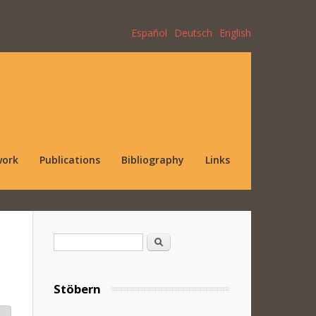
Español
Deutsch
English
work
Publications
Bibliography
Links
Search form
Search
Stöbern