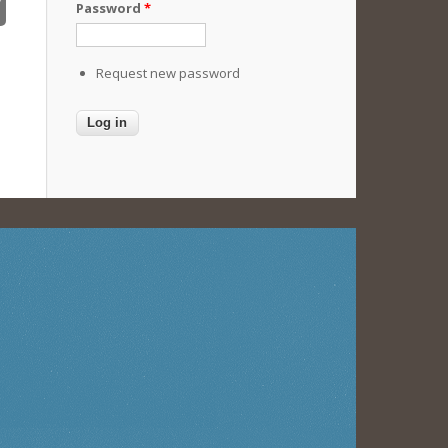
Password
*
Request new password