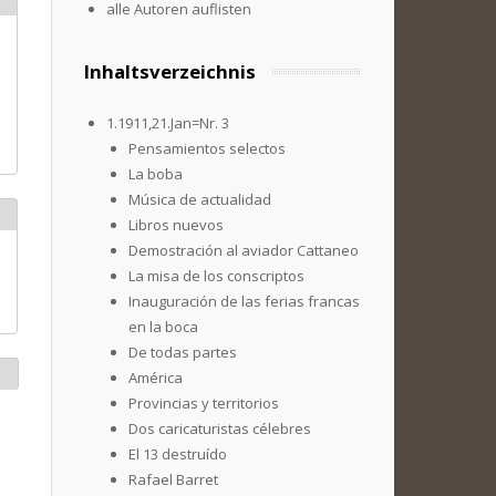
alle Autoren auflisten
Inhaltsverzeichnis
1.1911,21.Jan=Nr. 3
Pensamientos selectos
La boba
Música de actualidad
Libros nuevos
Demostración al aviador Cattaneo
La misa de los conscriptos
Inauguración de las ferias francas
en la boca
De todas partes
América
Provincias y territorios
Dos caricaturistas célebres
El 13 destruído
Rafael Barret