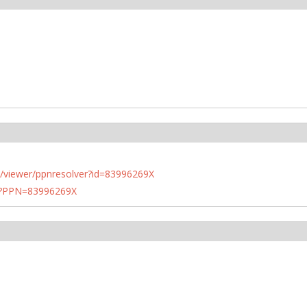
n.de/viewer/ppnresolver?id=83996269X
PN?PPN=83996269X