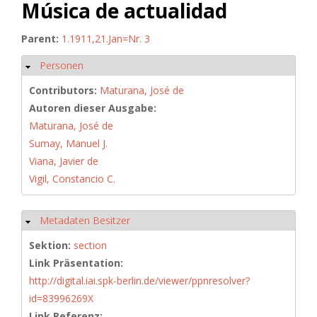
Música de actualidad
Parent:
1.1911,21.Jan=Nr. 3
Personen
Hide
Contributors:
Maturana, José de
Autoren dieser Ausgabe:
Maturana, José de
Sumay, Manuel J.
Viana, Javier de
Vigil, Constancio C.
Metadaten Besitzer
Hide
Sektion:
section
Link Präsentation:
http://digital.iai.spk-berlin.de/viewer/ppnresolver?
id=83996269X
Link Referenz: