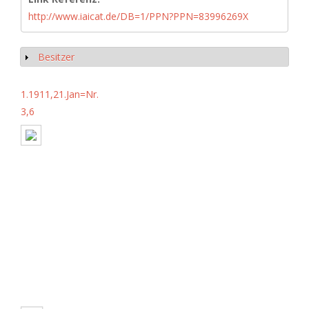
http://www.iaicat.de/DB=1/PPN?PPN=83996269X
Besitzer
Show
1.1911,21.Jan=Nr.
3,6