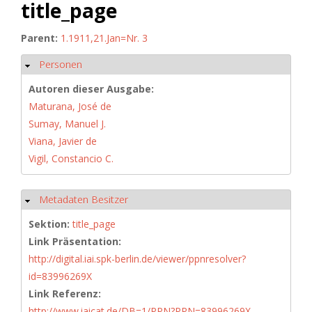
title_page
Parent:
1.1911,21.Jan=Nr. 3
Personen
Hide
Autoren dieser Ausgabe:
Maturana, José de
Sumay, Manuel J.
Viana, Javier de
Vigil, Constancio C.
Metadaten Besitzer
Hide
Sektion:
title_page
Link Präsentation:
http://digital.iai.spk-berlin.de/viewer/ppnresolver?
id=83996269X
Link Referenz:
http://www.iaicat.de/DB=1/PPN?PPN=83996269X