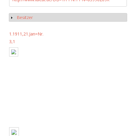
Besitzer
Show
1.1911,21.Jan=Nr.
3,1