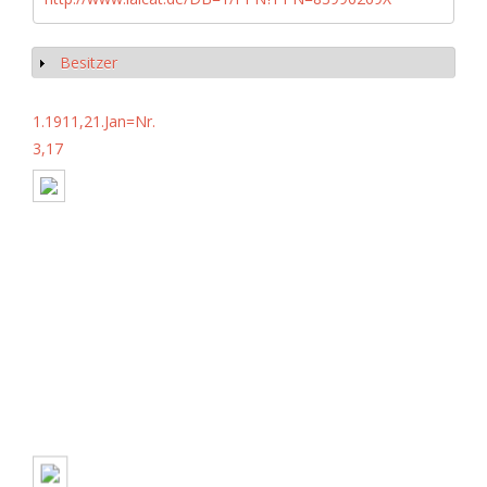
Besitzer
Show
1.1911,21.Jan=Nr.
3,17