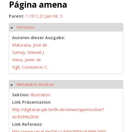
Página amena
Parent:
1.1911,21.Jan=Nr. 3
Personen
Hide
Autoren dieser Ausgabe:
Maturana, José de
Sumay, Manuel J.
Viana, Javier de
Vigil, Constancio C.
Metadaten Besitzer
Hide
Sektion:
illustration
Link Präsentation:
http://digital.iai.spk-berlin.de/viewer/ppnresolver?
id=83996269X
Link Referenz:
http://www.iaicat.de/DB=1/PPN?PPN=83996269X