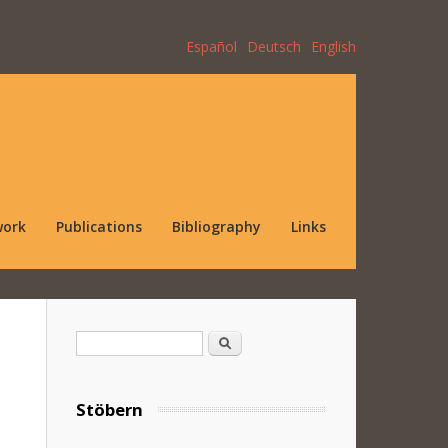
Español
Deutsch
English
work
Publications
Bibliography
Links
Search form
Search
Stöbern