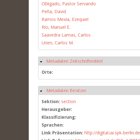
Obligado, Pastor Servando
Peña, David
Ramos Mexía, Ezequiel
Río, Manuel E.
Saavedra Lamas, Carlos
Urien, Carlos M.
Metadaten Zeitschriftentitel
Hide
Orte:
Metadaten Besitzer
Hide
Sektion:
section
Herausgeber:
Klassifizierung:
Sprachen:
Link Präsentation:
http://digital.iai.spk-berli