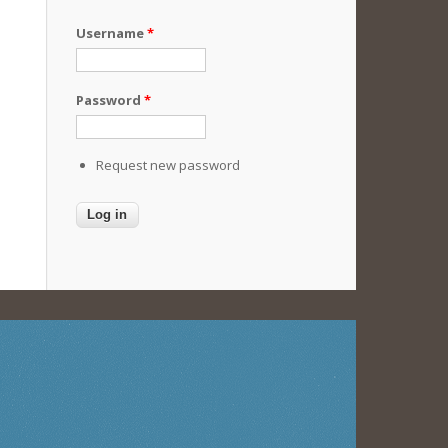
Username
*
Password
*
Request new password