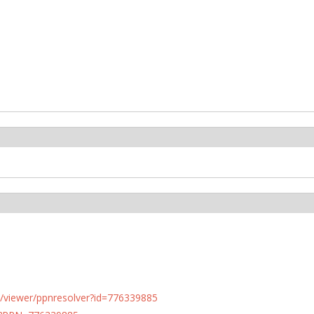
n.de/viewer/ppnresolver?id=776339885