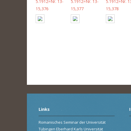
5.1912=Nr. 13-
5.1912=Nr. 13-
5.1912=Nr. 1
15,376
15,377
15,378
Links
Romanisches Seminar der Universität
Tübingen Eberhard Karls Universität