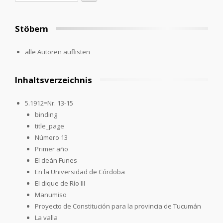
Stöbern
alle Autoren auflisten
Inhaltsverzeichnis
5.1912=Nr. 13-15
binding
title_page
Número 13
Primer año
El deán Funes
En la Universidad de Córdoba
El dique de Río III
Manumiso
Proyecto de Constitución para la provincia de Tucumán
La valla