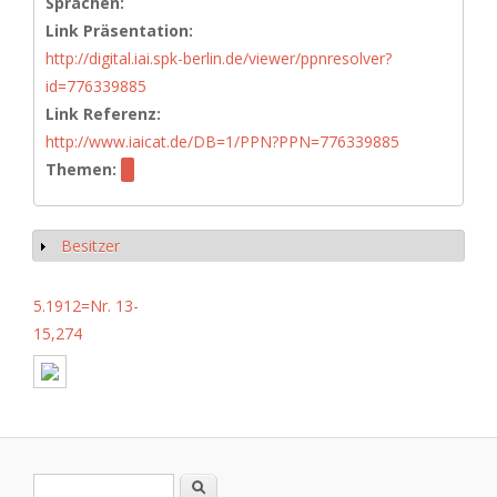
Sprachen:
Link Präsentation:
http://digital.iai.spk-berlin.de/viewer/ppnresolver?
id=776339885
Link Referenz:
http://www.iaicat.de/DB=1/PPN?PPN=776339885
Themen:
Besitzer
Show
5.1912=Nr. 13-
15,274
Search form
Search