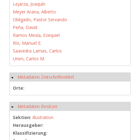
Lejarza, Joaquín
Meyer Arana, Alberto
Obligado, Pastor Servando
Peña, David
Ramos Mexía, Ezequiel
Río, Manuel E.
Saavedra Lamas, Carlos
Urien, Carlos M.
Metadaten Zeitschriftentitel
Hide
Orte:
Metadaten Besitzer
Hide
Sektion:
illustration
Herausgeber:
Klassifizierung: