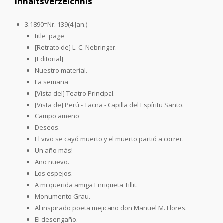
Inhaltsverzeichnis
3.1890=Nr. 139(4.Jan.)
title_page
[Retrato de] L. C. Nebringer.
[Editorial]
Nuestro material.
La semana
[Vista del] Teatro Principal.
[Vista de] Perú - Tacna - Capilla del Espíritu Santo.
Campo ameno
Deseos.
El vivo se cayó muerto y el muerto partió a correr.
Un año más!
Año nuevo.
Los espejos.
A mi querida amiga Enriqueta Tillit.
Monumento Grau.
Al inspirado poeta mejicano don Manuel M. Flores.
El desengaño.