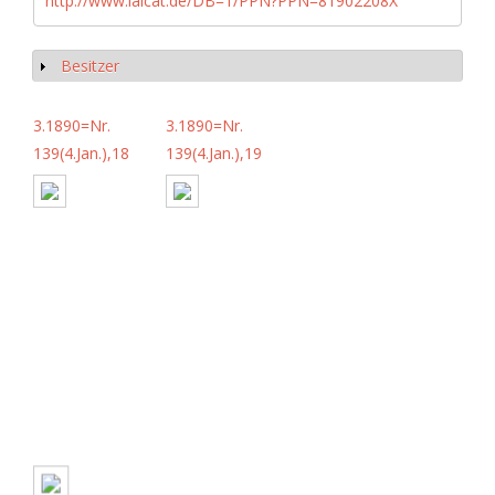
http://www.iaicat.de/DB=1/PPN?PPN=81902208X
Besitzer
Show
3.1890=Nr.
3.1890=Nr.
139(4.Jan.),18
139(4.Jan.),19