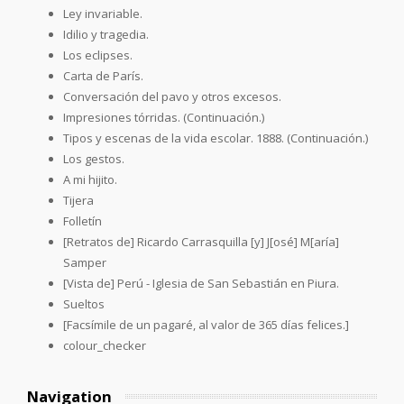
Ley invariable.
Idilio y tragedia.
Los eclipses.
Carta de París.
Conversación del pavo y otros excesos.
Impresiones tórridas. (Continuación.)
Tipos y escenas de la vida escolar. 1888. (Continuación.)
Los gestos.
A mi hijito.
Tijera
Folletín
[Retratos de] Ricardo Carrasquilla [y] J[osé] M[aría]
Samper
[Vista de] Perú - Iglesia de San Sebastián en Piura.
Sueltos
[Facsímile de un pagaré, al valor de 365 días felices.]
colour_checker
Navigation