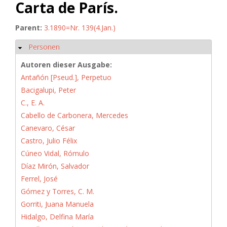
Carta de París.
Parent:
3.1890=Nr. 139(4.Jan.)
Personen
Hide
Autoren dieser Ausgabe:
Antañón [Pseud.], Perpetuo
Bacigalupi, Peter
C., E. A.
Cabello de Carbonera, Mercedes
Canevaro, César
Castro, Julio Félix
Cúneo Vidal, Rómulo
Díaz Mirón, Salvador
Ferrel, José
Gómez y Torres, C. M.
Gorriti, Juana Manuela
Hidalgo, Delfina María