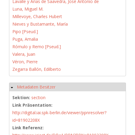
Lavalle y Arias de Saavedra, José Antonio de
Luna, Miguel M.
Millevoye, Charles Hubert
Nieves y Bustamante, María
Pipo [Pseud.]
Puga, Amalia
Rómulo y Remo [Pseud.]
Valera, Juan
Véron, Pierre
Zegarra Ballón, Edilberto
Metadaten Besitzer
Hide
Sektion:
section
Link Präsentation:
http://digital.iai.spk-berlin.de/viewer/ppnresolver?
id=81902208X
Link Referenz: