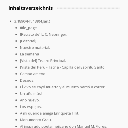
Inhaltsverzeichnis
3.1890=Nr. 139(4.Jan.)
title_page
[Retrato de] L. C. Nebringer.
[Editorial]
Nuestro material.
La semana
[Vista del] Teatro Principal.
[Vista de] Perú - Tacna - Capilla del Espíritu Santo.
Campo ameno
Deseos.
El vivo se cayó muerto y el muerto partió a correr.
Un año más!
Año nuevo.
Los espejos.
A mi querida amiga Enriqueta Tillit.
Monumento Grau.
Al inspirado poeta mejicano don Manuel M. Flores.