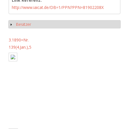
Link Referenz:
http://www.iaicat.de/DB=1/PPN?PPN=81902208X
Besitzer
Show
3.1890=Nr.
139(4.Jan.),5