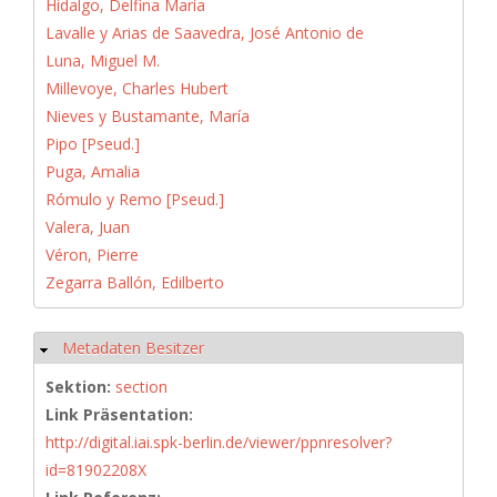
Hidalgo, Delfina María
Lavalle y Arias de Saavedra, José Antonio de
Luna, Miguel M.
Millevoye, Charles Hubert
Nieves y Bustamante, María
Pipo [Pseud.]
Puga, Amalia
Rómulo y Remo [Pseud.]
Valera, Juan
Véron, Pierre
Zegarra Ballón, Edilberto
Metadaten Besitzer
Hide
Sektion:
section
Link Präsentation:
http://digital.iai.spk-berlin.de/viewer/ppnresolver?
id=81902208X