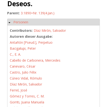
Deseos.
Parent:
3.1890=Nr. 139(4.Jan.)
Personen
Hide
Contributors:
Díaz Mirón, Salvador
Autoren dieser Ausgabe:
Antañón [Pseud.], Perpetuo
Bacigalupi, Peter
C., E. A.
Cabello de Carbonera, Mercedes
Canevaro, César
Castro, Julio Félix
Cúneo Vidal, Rómulo
Díaz Mirón, Salvador
Ferrel, José
Gómez y Torres, C. M.
Gorriti, Juana Manuela