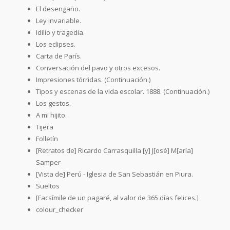
El desengaño.
Ley invariable.
Idilio y tragedia.
Los eclipses.
Carta de París.
Conversación del pavo y otros excesos.
Impresiones tórridas. (Continuación.)
Tipos y escenas de la vida escolar. 1888. (Continuación.)
Los gestos.
A mi hijito.
Tijera
Folletín
[Retratos de] Ricardo Carrasquilla [y] J[osé] M[aría]
Samper
[Vista de] Perú - Iglesia de San Sebastián en Piura.
Sueltos
[Facsímile de un pagaré, al valor de 365 días felices.]
colour_checker