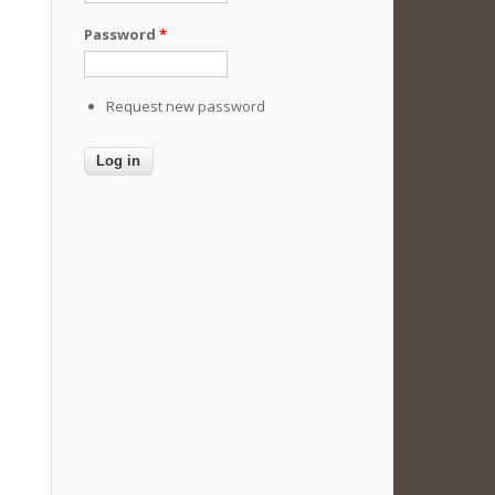
Password
*
Request new password