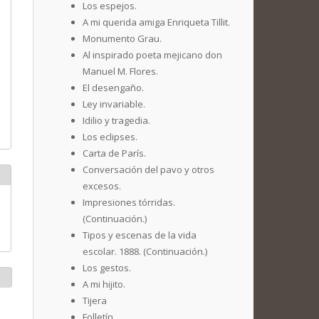
Los espejos.
A mi querida amiga Enriqueta Tillit.
Monumento Grau.
Al inspirado poeta mejicano don
Manuel M. Flores.
El desengaño.
Ley invariable.
Idilio y tragedia.
Los eclipses.
Carta de París.
Conversación del pavo y otros
excesos.
Impresiones tórridas.
(Continuación.)
Tipos y escenas de la vida
escolar. 1888. (Continuación.)
Los gestos.
A mi hijito.
Tijera
Folletín