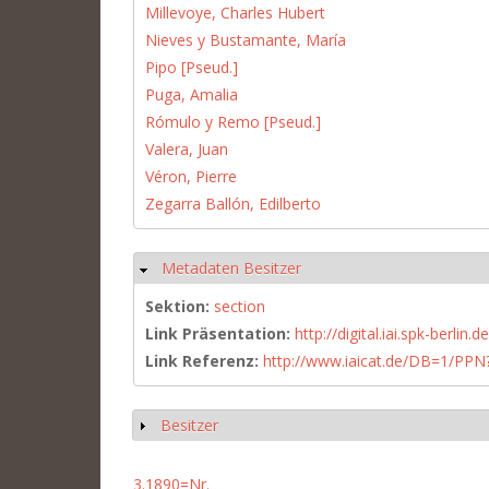
Millevoye, Charles Hubert
Nieves y Bustamante, María
Pipo [Pseud.]
Puga, Amalia
Rómulo y Remo [Pseud.]
Valera, Juan
Véron, Pierre
Zegarra Ballón, Edilberto
Metadaten Besitzer
Hide
Sektion:
section
Link Präsentation:
http://digital.iai.spk-berli
Link Referenz:
http://www.iaicat.de/DB=1/P
Besitzer
Show
3.1890=Nr.