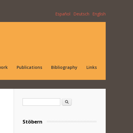
Español
Deutsch
English
work
Publications
Bibliography
Links
Search form
Search
Stöbern