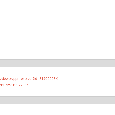
n.de/viewer/ppnresolver?id=81902208X
PN?PPN=81902208X