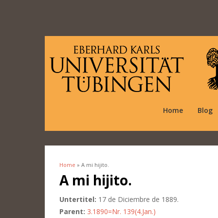
Home
Blog
Home
» A mi hijito.
You are here
A mi hijito.
Untertitel:
17 de Diciembre de 1889.
Parent:
3.1890=Nr. 139(4.Jan.)