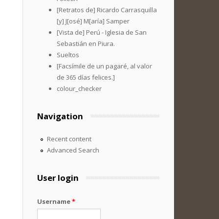
[Retratos de] Ricardo Carrasquilla
[y] J[osé] M[aría] Samper
[Vista de] Perú - Iglesia de San
Sebastián en Piura.
Sueltos
[Facsímile de un pagaré, al valor
de 365 días felices.]
colour_checker
Navigation
Recent content
Advanced Search
User login
Username
*