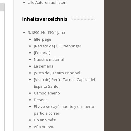
alle Autoren auflisten
Inhaltsverzeichnis
3.1890=Nr. 139(4.Jan.)
title_page
[Retrato de] L. C. Nebringer.
[Editorial]
Nuestro material.
La semana
[Vista del] Teatro Principal.
[Vista de] Perú - Tacna - Capilla del
Espíritu Santo.
Campo ameno
Deseos.
El vivo se cayó muerto y el muerto
partió a correr.
Un año más!
Año nuevo.