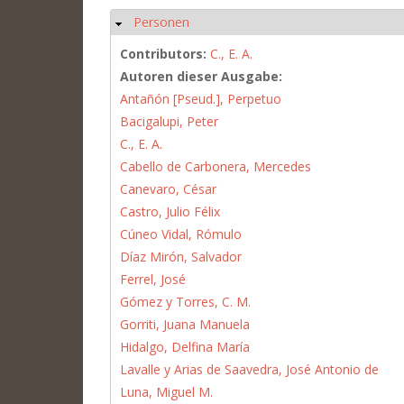
Personen
Hide
Contributors:
C., E. A.
Autoren dieser Ausgabe:
Antañón [Pseud.], Perpetuo
Bacigalupi, Peter
C., E. A.
Cabello de Carbonera, Mercedes
Canevaro, César
Castro, Julio Félix
Cúneo Vidal, Rómulo
Díaz Mirón, Salvador
Ferrel, José
Gómez y Torres, C. M.
Gorriti, Juana Manuela
Hidalgo, Delfina María
Lavalle y Arias de Saavedra, José Antonio de
Luna, Miguel M.