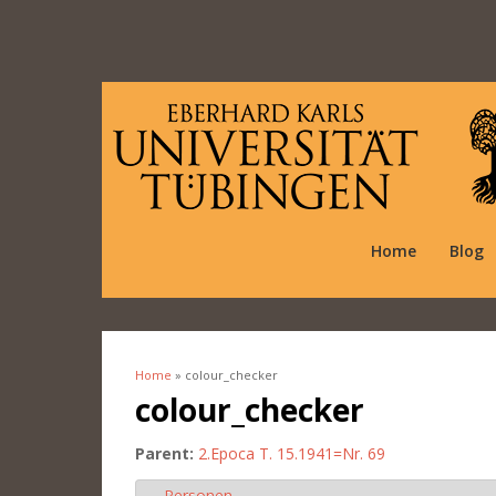
Home
Blog
Home
» colour_checker
You are here
colour_checker
Parent:
2.Epoca T. 15.1941=Nr. 69
Personen
Hide