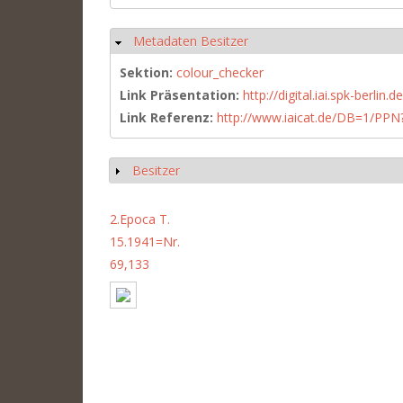
Metadaten Besitzer
Hide
Sektion:
colour_checker
Link Präsentation:
http://digital.iai.spk-berli
Link Referenz:
http://www.iaicat.de/DB=1/P
Besitzer
Show
2.Epoca T.
15.1941=Nr.
69,133