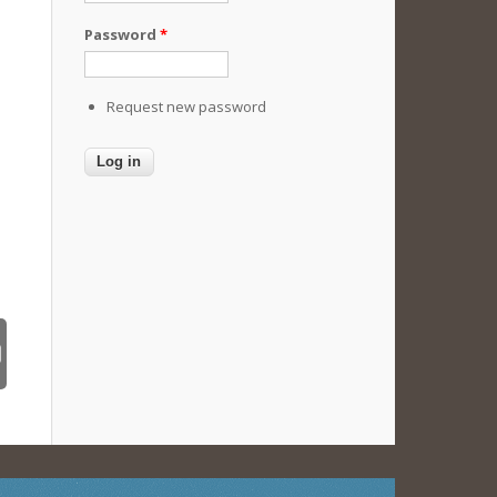
Password
*
Request new password