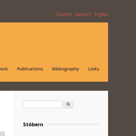
Español
Deutsch
English
work
Publications
Bibliography
Links
Search form
Search
Stöbern