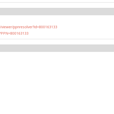
n.de/viewer/ppnresolver?id=800163133
PN?PPN=800163133