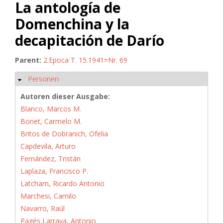
La antología de
Domenchina y la
decapitación de Darío
Parent:
2.Epoca T. 15.1941=Nr. 69
Personen
Hide
Autoren dieser Ausgabe:
Blanco, Marcos M.
Bonet, Carmelo M.
Britos de Dobranich, Ofelia
Capdevila, Arturo
Fernández, Tristán
Laplaza, Francisco P.
Latcham, Ricardo Antonio
Marchesi, Camilo
Navarro, Raúl
Pagés Larraya, Antonio