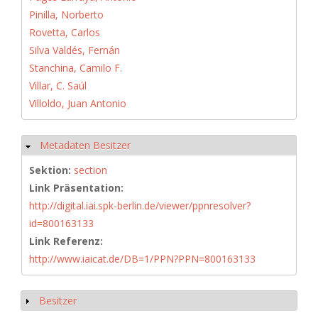
Pinilla, Norberto
Rovetta, Carlos
Silva Valdés, Fernán
Stanchina, Camilo F.
Villar, C. Saúl
Villoldo, Juan Antonio
Metadaten Besitzer
Hide
Sektion:
section
Link Präsentation:
http://digital.iai.spk-berlin.de/viewer/ppnresolver?
id=800163133
Link Referenz:
http://www.iaicat.de/DB=1/PPN?PPN=800163133
Besitzer
Show