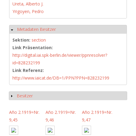
Ureta, Alberto J.
Yrigoyen, Pedro
Metadaten Besitzer
Hide
Sektion:
section
Link Präsentation:
http://digital.iai.spk-berlin.de/viewer/ppnresolver?
id=828232199
Link Referenz:
http://www.iaicat.de/DB=1/PPN?PPN=828232199
Besitzer
Show
Año 2.1919=Nr.
Año 2.1919=Nr.
Año 2.1919=Nr.
9,45
9,46
9,47