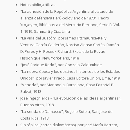
Notas bibliográficas
"La adhesión de la República Argentina al tratado de
alianza defensiva Perú-boloviano de 1873", Pedro
Yrogoyen, Biblöioteca del Mercurio Peruano, Serie B, Vol.
1, 1919, Sanmarti y Cía., Lima
"La vida del Buscón", por James Fitzmaurice-Kelly,
Ventura García Calderón, Narciso Alonso Cortés, Ramón
D. Perés y H. Peseux Richard, Extrait de la Revue
Hisponique, New York-Paris, 1918
"José Enrique Rodo", por Gonzalo Zaldumbide
"La nueva época y los destinos históricos de los Estados
Unidos", por Javier Prado, Casa Editora Unión, Lima, 1919
"Vencida", por Marianela, Barcelona, Casa Editorial P.
Salvat, 1918
José Ingegnieros - "La evolución de las ideas argentinas",
Buenos Aires, 1918
"La senda de Damasco", Rogelio Sotela, San José de
Costa Rica, 1918
Sin réplica (cartas diplomáticas), por José María Barreto,