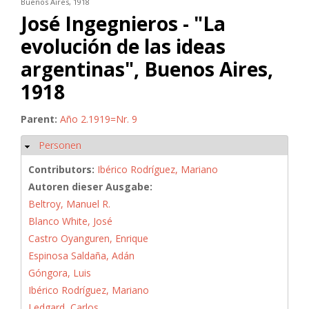
Buenos Aires, 1918
José Ingegnieros - "La
evolución de las ideas
argentinas", Buenos Aires,
1918
Parent:
Año 2.1919=Nr. 9
Personen
Hide
Contributors:
Ibérico Rodríguez, Mariano
Autoren dieser Ausgabe:
Beltroy, Manuel R.
Blanco White, José
Castro Oyanguren, Enrique
Espinosa Saldaña, Adán
Góngora, Luis
Ibérico Rodríguez, Mariano
Ledgard, Carlos