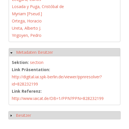
Losada y Puga, Cristóbal de
Myriam [Pseud.]
Ortega, Horacio
Ureta, Alberto J.
Yrigoyen, Pedro
Metadaten Besitzer
Hide
Sektion:
section
Link Präsentation:
http://digital.iai.spk-berlin.de/viewer/ppnresolver?
id=828232199
Link Referenz:
http://www.iaicat.de/DB=1/PPN?PPN=828232199
Besitzer
Show