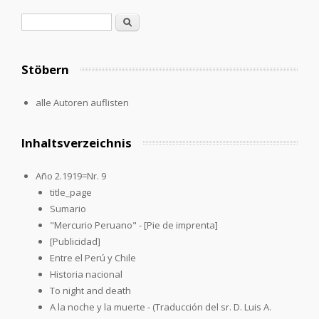
Search form
Search
Stöbern
alle Autoren auflisten
Inhaltsverzeichnis
Año 2.1919=Nr. 9
title_page
Sumario
"Mercurio Peruano" - [Pie de imprenta]
[Publicidad]
Entre el Perú y Chile
Historia nacional
To night and death
A la noche y la muerte - (Traducción del sr. D. Luis A.