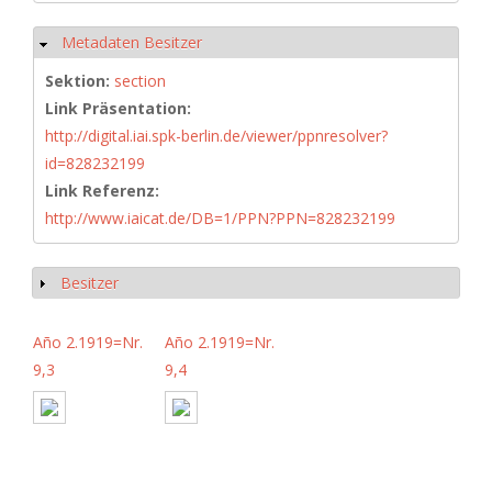
Metadaten Besitzer
Hide
Sektion:
section
Link Präsentation:
http://digital.iai.spk-berlin.de/viewer/ppnresolver?
id=828232199
Link Referenz:
http://www.iaicat.de/DB=1/PPN?PPN=828232199
Besitzer
Show
Año 2.1919=Nr.
Año 2.1919=Nr.
9,3
9,4