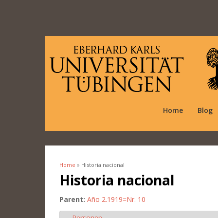
Home
Blog
Home
» Historia nacional
You are here
Historia nacional
Parent:
Año 2.1919=Nr. 10
Personen
Hide