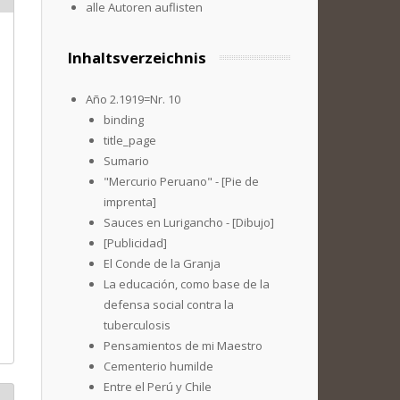
alle Autoren auflisten
Inhaltsverzeichnis
Año 2.1919=Nr. 10
binding
title_page
Sumario
"Mercurio Peruano" - [Pie de
imprenta]
Sauces en Lurigancho - [Dibujo]
[Publicidad]
El Conde de la Granja
La educación, como base de la
defensa social contra la
tuberculosis
Pensamientos de mi Maestro
Cementerio humilde
Entre el Perú y Chile