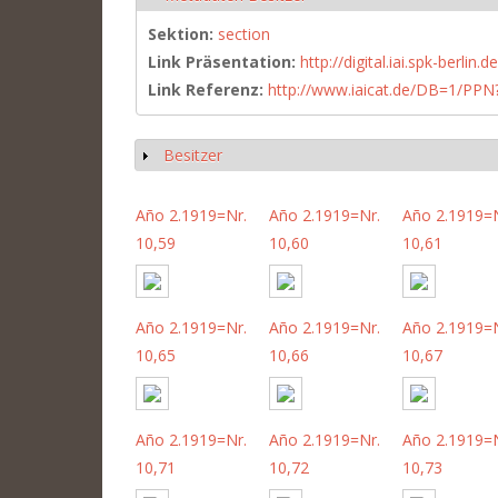
Sektion:
section
Link Präsentation:
http://digital.iai.spk-berli
Link Referenz:
http://www.iaicat.de/DB=1/P
Besitzer
Show
Año 2.1919=Nr.
Año 2.1919=Nr.
Año 2.1919=N
10,59
10,60
10,61
Año 2.1919=Nr.
Año 2.1919=Nr.
Año 2.1919=N
10,65
10,66
10,67
Año 2.1919=Nr.
Año 2.1919=Nr.
Año 2.1919=N
10,71
10,72
10,73