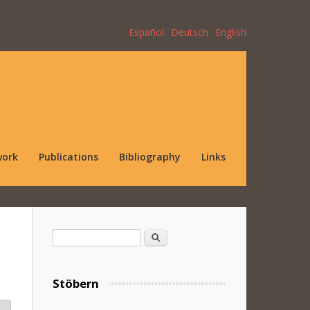
Español
Deutsch
English
work
Publications
Bibliography
Links
Search form
Search
Stöbern