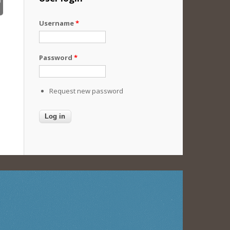
Username
*
Password
*
Request new password