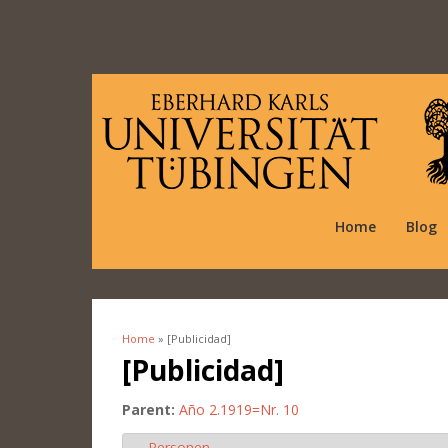
Home
Blog
Home
» [Publicidad]
You are here
[Publicidad]
Parent:
Año 2.1919=Nr. 10
Personen
Hide