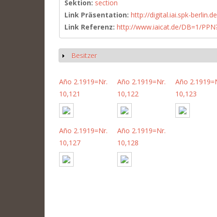
Sektion:
section
Link Präsentation:
http://digital.iai.spk-berli
Link Referenz:
http://www.iaicat.de/DB=1/P
Besitzer
Show
Año 2.1919=Nr.
Año 2.1919=Nr.
Año 2.1919=N
10,121
10,122
10,123
Año 2.1919=Nr.
Año 2.1919=Nr.
10,127
10,128