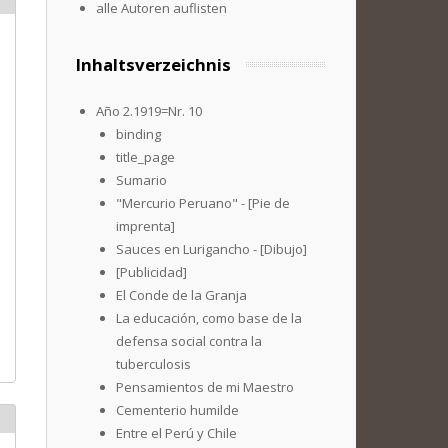
alle Autoren auflisten
Inhaltsverzeichnis
Año 2.1919=Nr. 10
binding
title_page
Sumario
"Mercurio Peruano" - [Pie de
imprenta]
Sauces en Lurigancho - [Dibujo]
[Publicidad]
El Conde de la Granja
La educación, como base de la
defensa social contra la
tuberculosis
Pensamientos de mi Maestro
Cementerio humilde
Entre el Perú y Chile