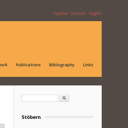
Español
Deutsch
English
work
Publications
Bibliography
Links
Search form
Search
Stöbern