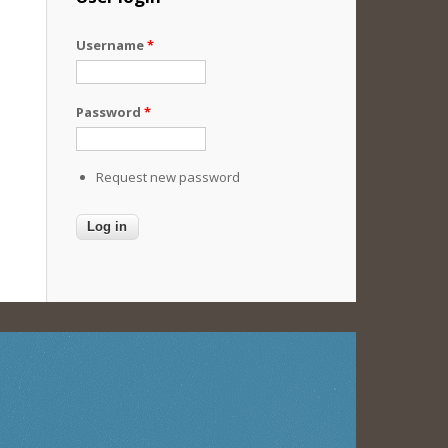
Username
*
Password
*
Request new password