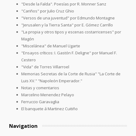
"Desde la Falda". Poesías por R. Monner Sanz
"Cariños" por Julio Cruz Ghio
"Versos de una juventud" por Edmundo Montagne
"Jerusalen y la Tierra Santa" por E. Gómez Carrillo
"La propia y otros tipos y escenas costarricenses" por
Magón
"Miscelánea" de Manuel Ugarte
"Ensayos críticos: I. Gastón F. Deligne" por Manuel F.
Cestero
"Vida" de Torres Villarroel
Memorias Secretas de la Corte de Rusia" "La Corte de
Luis XV." "Napoleón Emperador."
Notas y comentarios
Marcelino Menendez Pelayo
Ferruccio Garavaglia
El banquete á Martinez Cuitiño
Navigation