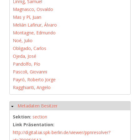
Linnig, Samuel
Magnasco, Osvaldo
Mas y Pí, Juan
Melián Lafinur, Álvaro
Montagne, Edmundo
Noé, Julio
Obligado, Carlos
Ojeda, José
Pandolfo, Pío
Pascoli, Giovanni
Payró, Roberto Jorge
Ragghianti, Angelo
Metadaten Besitzer
Hide
Sektion:
section
Link Präsentation:
http://digital.iai.spk-berlin.de/viewer/ppnresolver?