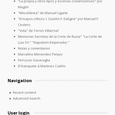
"La propia y otros tipos y escenas costarricenses" por
Magón
"Miscelánea" de Manuel Ugarte
"Ensayos críticos: I. Gastón F. Deligne" por Manuel F.
Cestero
"Vida" de Torres Villarroel
Memorias Secretas de la Corte de Rusia" "La Corte de
Luis XV." "Napoleón Emperador."
Notas y comentarios
Marcelino Menendez Pelayo
Ferruccio Garavaglia
El banquete á Martinez Cuitiño
Navigation
Recent content
Advanced Search
User login