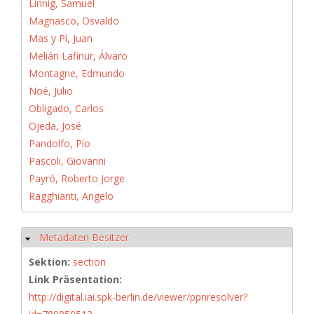
Linnig, Samuel
Magnasco, Osvaldo
Mas y Pí, Juan
Melián Lafinur, Álvaro
Montagne, Edmundo
Noé, Julio
Obligado, Carlos
Ojeda, José
Pandolfo, Pío
Pascoli, Giovanni
Payró, Roberto Jorge
Ragghianti, Angelo
Metadaten Besitzer
Hide
Sektion:
section
Link Präsentation:
http://digital.iai.spk-berlin.de/viewer/ppnresolver?