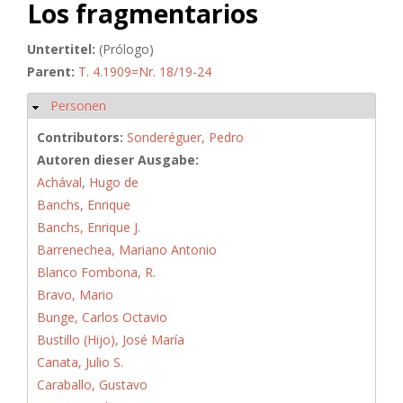
Los fragmentarios
Untertitel:
(Prólogo)
Parent:
T. 4.1909=Nr. 18/19-24
Personen
Hide
Contributors:
Sonderéguer, Pedro
Autoren dieser Ausgabe:
Achával, Hugo de
Banchs, Enrique
Banchs, Enrique J.
Barrenechea, Mariano Antonio
Blanco Fombona, R.
Bravo, Mario
Bunge, Carlos Octavio
Bustillo (Hijo), José María
Canata, Julio S.
Caraballo, Gustavo