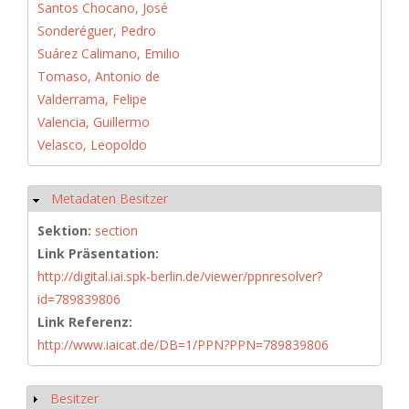
Santos Chocano, José
Sonderéguer, Pedro
Suárez Calimano, Emilio
Tomaso, Antonio de
Valderrama, Felipe
Valencia, Guillermo
Velasco, Leopoldo
Metadaten Besitzer
Hide
Sektion:
section
Link Präsentation:
http://digital.iai.spk-berlin.de/viewer/ppnresolver?
id=789839806
Link Referenz:
http://www.iaicat.de/DB=1/PPN?PPN=789839806
Besitzer
Show