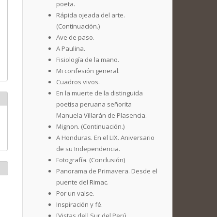
poeta.
Rápida ojeada del arte.
(Continuación.)
Ave de paso.
A Paulina.
Fisiología de la mano.
Mi confesión general.
Cuadros vivos.
En la muerte de la distinguida
poetisa peruana señorita
Manuela Villarán de Plasencia.
Mignon. (Continuación.)
A Honduras. En el LIX. Aniversario
de su Independencia.
Fotografía. (Conclusión)
Panorama de Primavera. Desde el
puente del Rimac.
Por un valse.
Inspiración y fé.
[Vistas del] Sur del Perú.