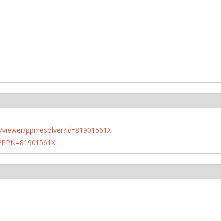
n.de/viewer/ppnresolver?id=81901561X
PN?PPN=81901561X