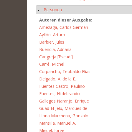
Personen
Hide
Autoren dieser Ausgabe:
Amézaga, Carlos Germán
Ayllón, Arturo
Barbier, Jules
Buendía, Adriana
Cangreja [Pseud.]
Carré, Michel
Corpancho, Teobaldo Elías
Delgado, A. de la E.
Fuentes Castro, Paulino
Fuentes, Hildebrando
Gallegos Naranjo, Enrique
Guad-El-Jelú, Marqués de
Llona Marchena, Gonzalo
Mansilla, Manuel A.
Miguel, Jorge