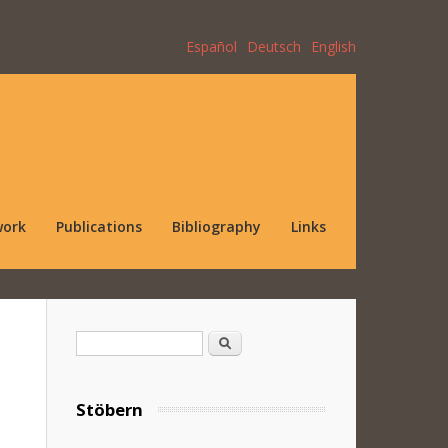
Español
Deutsch
English
work
Publications
Bibliography
Links
Search form
Search
Stöbern