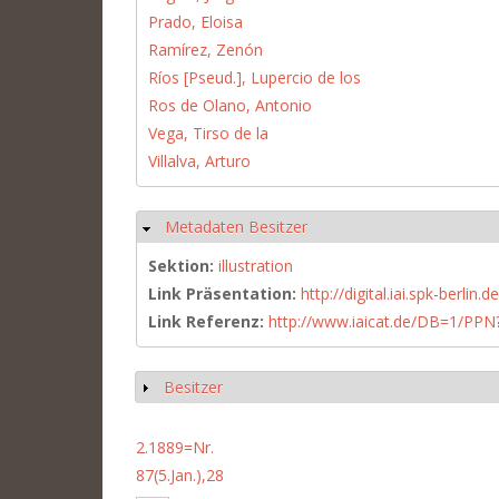
Prado, Eloisa
Ramírez, Zenón
Ríos [Pseud.], Lupercio de los
Ros de Olano, Antonio
Vega, Tirso de la
Villalva, Arturo
Metadaten Besitzer
Hide
Sektion:
illustration
Link Präsentation:
http://digital.iai.spk-berli
Link Referenz:
http://www.iaicat.de/DB=1/P
Besitzer
Show
2.1889=Nr.
87(5.Jan.),28