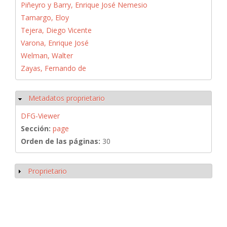
Piñeyro y Barry, Enrique José Nemesio
Tamargo, Eloy
Tejera, Diego Vicente
Varona, Enrique José
Welman, Walter
Zayas, Fernando de
Metadatos proprietario
Ocultar
DFG-Viewer
Sección:
page
Orden de las páginas:
30
Proprietario
Mostrar