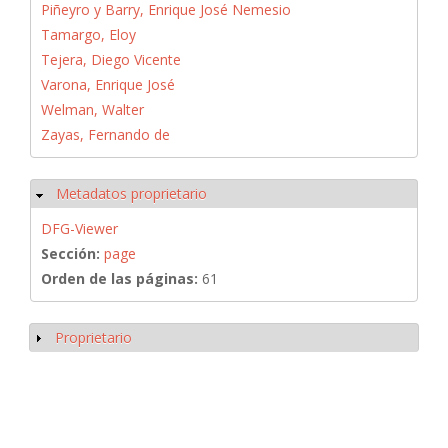
Piñeyro y Barry, Enrique José Nemesio
Tamargo, Eloy
Tejera, Diego Vicente
Varona, Enrique José
Welman, Walter
Zayas, Fernando de
Metadatos proprietario
Ocultar
DFG-Viewer
Sección:
page
Orden de las páginas:
61
Proprietario
Mostrar