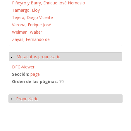
Piñeyro y Barry, Enrique José Nemesio
Tamargo, Eloy
Tejera, Diego Vicente
Varona, Enrique José
Welman, Walter
Zayas, Fernando de
Metadatos proprietario
Ocultar
DFG-Viewer
Sección:
page
Orden de las páginas:
70
Proprietario
Mostrar