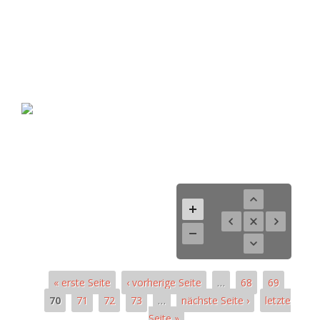
« erste Seite
‹ vorherige Seite
…
68
69
70
71
72
73
…
nächste Seite ›
letzte
Seite »