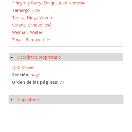
Piñeyro y Barry, Enrique José Nemesio
Tamargo, Eloy
Tejera, Diego Vicente
Varona, Enrique José
Welman, Walter
Zayas, Fernando de
Metadatos proprietario
Ocultar
DFG-Viewer
Sección:
page
Orden de las páginas:
77
Proprietario
Mostrar