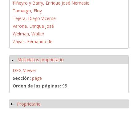
Piñeyro y Barry, Enrique José Nemesio
Tamargo, Eloy
Tejera, Diego Vicente
Varona, Enrique José
Welman, Walter
Zayas, Fernando de
Metadatos proprietario
Ocultar
DFG-Viewer
Sección:
page
Orden de las páginas:
95
Proprietario
Mostrar