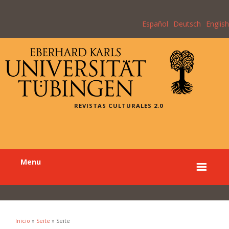
Español
Deutsch
English
REVISTAS CULTURALES 2.0
Menu
Inicio
»
Seite
» Seite
Se encuentra usted aquí