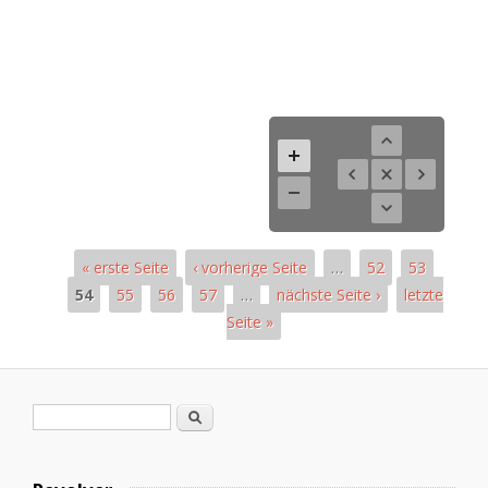
« erste Seite
‹ vorherige Seite
…
52
53
54
55
56
57
…
nächste Seite ›
letzte
Seite »
Páginas
Formulario de búsqueda
Buscar