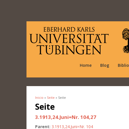
Home
Blog
Bibli
Inicio
»
Seite
» Seite
Se encuentra usted aquí
Seite
3.1913,24.Juni=Nr. 104,27
Parent:
3.1913,24.Juni=Nr. 104