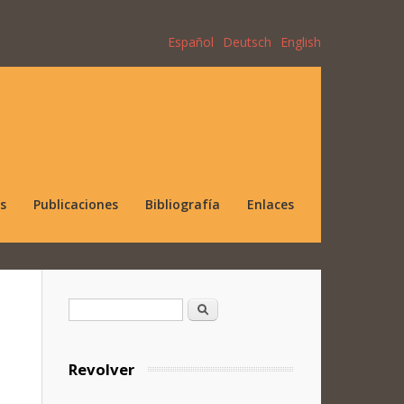
Español
Deutsch
English
s
Publicaciones
Bibliografía
Enlaces
Formulario de búsqueda
Buscar
Revolver