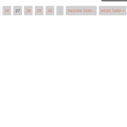
26
27
28
29
30
…
nächste Seite ›
letzte Seite »