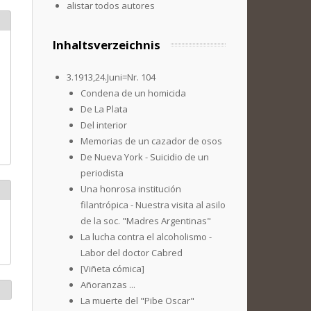
alistar todos autores
Inhaltsverzeichnis
3.1913,24.Juni=Nr. 104
Condena de un homicida
De La Plata
Del interior
Memorias de un cazador de osos
De Nueva York - Suicidio de un
periodista
Una honrosa institución
filantrópica - Nuestra visita al asilo
de la soc. "Madres Argentinas"
La lucha contra el alcoholismo -
Labor del doctor Cabred
[Viñeta cómica]
Añoranzas ...
La muerte del "Pibe Oscar"