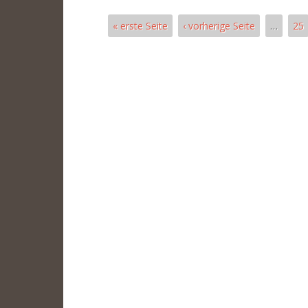
« erste Seite
‹ vorherige Seite
…
25
Páginas