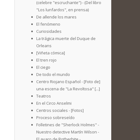
(celebre "escruchante") - (Del libro
"Los lunfardos", en prensa)
De allende los mares
El fenómeno
Curiosidades
La trágica muerte del Duque de
Orleans
[Viñeta cómica]
El tren rojo
El ciego
De todo el mundo
Centro Riojano Español - [Foto de]
una escena de "La Revoltosa" [...]
Teatros
En el Circo Anselmi
Centros sociales - [Fotos]
Proceso sobreseído
Folletines de "Sherlock Holmes" -
Nuestro detective Martín Wilson -
El avaro de Rotherhite -