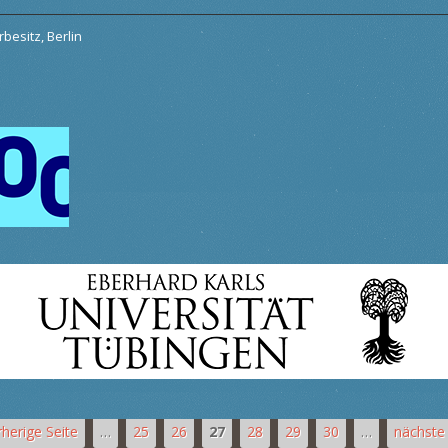
besitz, Berlin
rherige Seite
…
25
26
27
28
29
30
…
nächste 